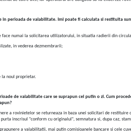
 in perioada de valabilitate. Imi poate fi calculata si restituita su
ce numai la solicitarea utilizatorului, in situatia radierii din circul
ializate, in vederea dezmembrarii;
 la noul proprietar.
rioade de valabilitate care se suprapun cel putin o zi. Cum procede
rapun?
re a rovinietelor se returneaza in baza unei solicitari de restituire c
a purta inscrisul "conform cu originalul", semnatura si, dupa caz, stamp
rapunere a valabilitatii, mai putin comisioanele bancare si cele cuven