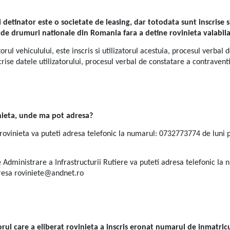
ui detinator este o societate de leasing, dar totodata sunt inscrise s
de drumuri nationale din Romania fara a detine rovinieta valabila,
torul vehiculului, este inscris si utilizatorul acestuia, procesul verbal
scrise datele utilizatorului, procesul verbal de constatare a contravent
inieta, unde ma pot adresa?
 rovinieta va puteti adresa telefonic la numarul: 0732773774 de luni p
Administrare a Infrastructurii Rutiere va puteti adresa telefonic la 
adresa roviniete@andnet.ro
l care a eliberat rovinieta a inscris eronat numarul de inmatricul