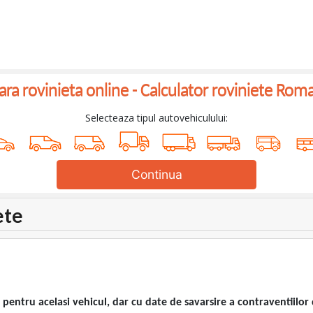
a rovinieta online -
Calculator roviniete Rom
Selecteaza tipul autovehiculului:
Continua
ete
entru acelasi vehicul, dar cu date de savarsire a contraventiilor d