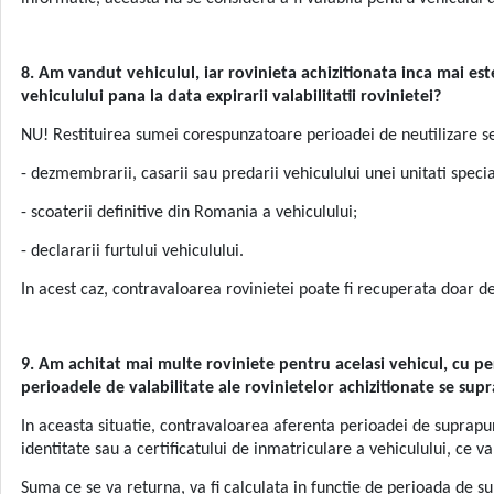
8. Am vandut vehiculul, iar rovinieta achizitionata inca mai este
vehiculului pana la data expirarii valabilitatii rovinietei?
NU! Restituirea sumei corespunzatoare perioadei de neutilizare se fa
- dezmembrarii, casarii sau predarii vehiculului unei unitati spec
- scoaterii definitive din Romania a vehiculului;
- declararii furtului vehiculului.
In acest caz, contravaloarea rovinietei poate fi recuperata doar de
9. Am achitat mai multe roviniete pentru acelasi vehicul, cu pe
perioadele de valabilitate ale rovinietelor achizitionate se sup
In aceasta situatie, contravaloarea aferenta perioadei de suprapune
identitate sau a certificatului de inmatriculare a vehiculului, ce v
Suma ce se va returna, va fi calculata in functie de perioada de sup