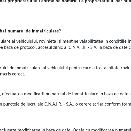
himbat proprietarul sau adresa de domiciliu a proprietarului, dar n
himbat numarul de inmatriculare?
lare al vehiculului, rovinieta isi mentine valabilitatea in conditiile 
e baza de protocol, accesul zilnic al C.N.A.I.R. - S.A. la baza de dat
arului de inmatriculare al vehiculului pentru care a fost achitata rovin
nscris corect.
 scris, efectuarea modificarii numarului de inmatriculare in baza de dat
n punctele de lucru ale C.N.A.I.R. - S.A., o cerere scrisa conform form
e efectueaza modificarea in baza de date. Odata cu modificarea numarul