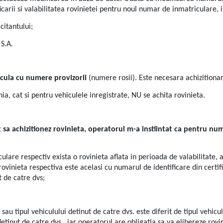
ii si valabilitatea rovinietei pentru noul numar de inmatriculare, i
citantului;
 S.A.
rcula cu numere provizorii
(numere rosii). Este necesara achizitiona
a, cat si pentru vehiculele inregistrate, NU se achita rovinieta.
 sa achizitionez rovinieta, operatorul m-a instiintat ca pentru num
lare respectiv exista o rovinieta aflata in perioada de valabilitate, a
ovinieta respectiva este acelasi cu numarul de identificare din certifi
t de catre dvs;
sau tipul vehiculului detinut de catre dvs. este diferit de tipul vehicu
etinut de catre dvs., iar operatorul are obligatia sa va elibereze rovin