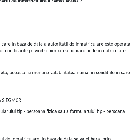
umarul de inmatriculare a ramas acelasi?
in care in baza de date a autoritatii de inmatriculare este operata
e cu modificarile privind schimbarea numarului de inmatriculare.
ieta, aceasta isi mentine valabilitatea numai in conditiile in care
e a SIEGMCR.
ularului tip - persoana fizica sau a formularului tip - persoana
ui de inmatriculare, in baza de date se va elibera, prin