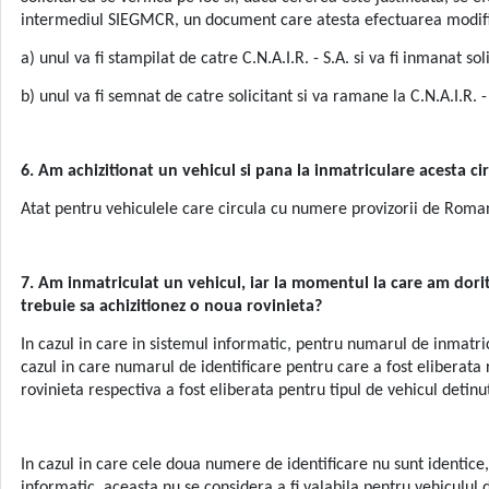
intermediul SIEGMCR, un document care atesta efectuarea modificar
a) unul va fi stampilat de catre C.N.A.I.R. - S.A. si va fi inmanat soli
b) unul va fi semnat de catre solicitant si va ramane la C.N.A.I.R. -
6. Am achizitionat un vehicul si pana la inmatriculare acesta ci
Atat pentru vehiculele care circula cu numere provizorii de Romani
7. Am inmatriculat un vehicul, iar la momentul la care am dorit
trebuie sa achizitionez o noua rovinieta?
In cazul in care in sistemul informatic, pentru numarul de inmatricu
cazul in care numarul de identificare pentru care a fost eliberata r
rovinieta respectiva a fost eliberata pentru tipul de vehicul detinu
In cazul in care cele doua numere de identificare nu sunt identice, 
informatic, aceasta nu se considera a fi valabila pentru vehiculul d