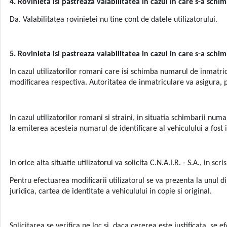
4. Rovinieta isi pastreaza valabilitatea in cazul in care s-a sc
Da. Valabilitatea rovinietei nu tine cont de datele utilizatorului.
5. Rovinieta isi pastreaza valabilitatea in cazul in care s-a sc
In cazul utilizatorilor romani care isi schimba numarul de inmatricu
modificarea respectiva. Autoritatea de inmatriculare va asigura, p
In cazul utilizatorilor romani si straini, in situatia schimbarii num
la emiterea acesteia numarul de identificare al vehiculului a fost i
In orice alta situatie utilizatorul va solicita C.N.A.I.R. - S.A., in
Pentru efectuarea modificarii utilizatorul se va prezenta la unul di
juridica, cartea de identitate a vehiculului in copie si original.
Solicitarea se verifica pe loc si, daca cererea este justificata, s