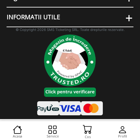
+
INFORMATII UTILE
© Copyright 2026 SMS Ticketing SRL. Toate drepturile rezervate.
Cookies
Varianta desktop
Acasa
Servicii
Profil
Cos