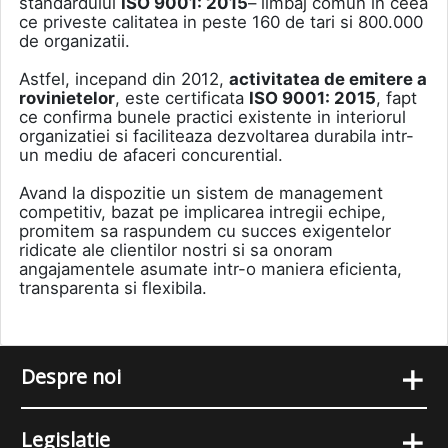
standardului
ISO 9001: 2015
– limbaj comun in ceea
ce priveste calitatea in peste 160 de tari si 800.000
de organizatii.
Astfel, incepand din 2012,
activitatea de emitere a
rovinietelor
, este certificata
ISO 9001: 2015
, fapt
ce confirma bunele practici existente in interiorul
organizatiei si faciliteaza dezvoltarea durabila intr-
un mediu de afaceri concurential.
Avand la dispozitie un sistem de management
competitiv, bazat pe implicarea intregii echipe,
promitem sa raspundem cu succes exigentelor
ridicate ale clientilor nostri si sa onoram
angajamentele asumate intr-o maniera eficienta,
transparenta si flexibila.
+
Despre noi
+
Legislatie