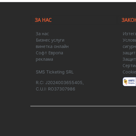
ЗА НАС
ЗАКО
За нас
Изтег
Бизнес услуги
Услов
винетка онлайн
сигур
Софт Европа
защит
реклама
Защит
Серти
Cooki
SMS Ticketing SRL
R.C: J2024003655405,
C.U.I: RO37307986