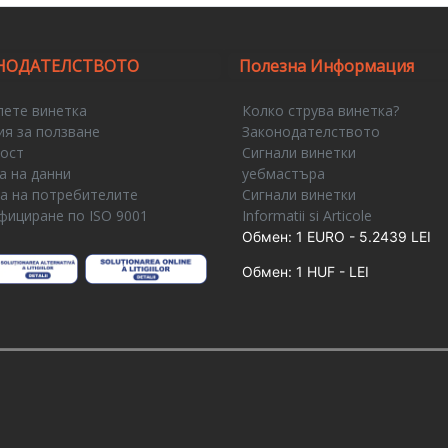
НОДАТЕЛСТВОТО
Полезна Информация
лете винетка
Колко струва винетка?
ия за ползване
Законодателството
ност
Сигнали винетки
а на данни
уебмастъра
а на потребителите
Сигнали винетки
фициране по ISO 9001
Informatii si Articole
e
Обмен: 1 EURO - 5.2439 LEI
Обмен: 1 HUF - LEI