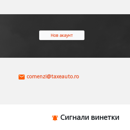
Нов акаунт
comenzi@taxeauto.ro
Сигнали винетки