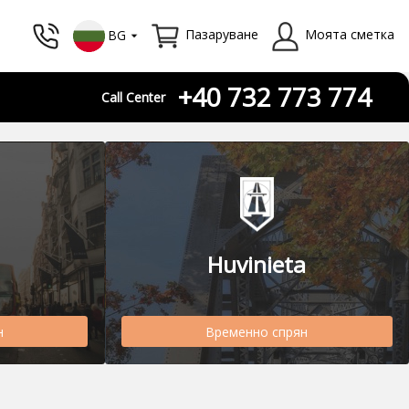
Пазаруване
Моята сметка
BG
+40 732 773 774
Call Center
Huvinieta
н
Временно спрян