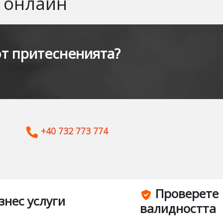
A онлайн
от притесненията?
+40 732 773 774
Проверете
знес услуги
валидността