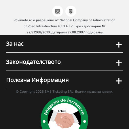
Roviniete.ro е разрешено от National Company of Administration
of Road Infrastructure (C.N.A.I.R.) чрез договорни №
92/21268/2016, датирани 27.08.2007 подновява
+
За нас
+
Законодателството
+
Полезна Информация
© Copyright 2026 SMS Ticketing SRL. Всички права запазени.