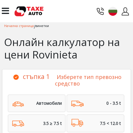
Начална страница
винетки
/
Онлайн калкулатор на
цени Rovinieta
стъпка 1
Изберете тип превозно
средство
Автомобили
0 - 3.5 t
3.5 ≥ 7.5 t
7.5 < 12.0 t